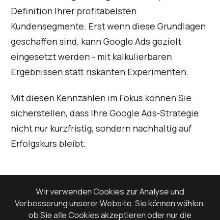
Definition Ihrer profitabelsten
Kundensegmente. Erst wenn diese Grundlagen
geschaffen sind, kann Google Ads gezielt
eingesetzt werden - mit kalkulierbaren
Ergebnissen statt riskanten Experimenten.
Mit diesen Kennzahlen im Fokus können Sie
sicherstellen, dass Ihre Google Ads-Strategie
nicht nur kurzfristig, sondern nachhaltig auf
Erfolgskurs bleibt.
Wir verwenden Cookies zur Analyse und
7. Bereitschaft zu monatlichem
Verbesserung unserer Website. Sie können wählen,
Testen und Optimieren
ob Sie alle Cookies akzeptieren oder nur die