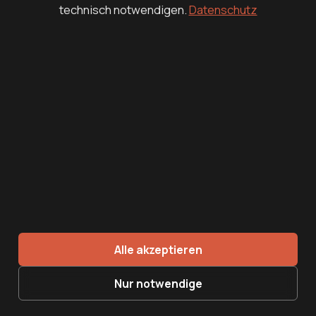
technisch notwendigen.
Datenschutz
Nachdem Sie Conversion-Tracking und
Zielgruppendefinition eingerichtet haben,
stellt sich die nächste Frage: Wie sichern Sie
langfristigen Erfolg durch konsequente
Optimierung?
Google Ads verlangt ständige Anpassung und
Analyse, da sich sowohl Suchtrends als auch
Algorithmen laufend verändern. Ohne
regelmäßige, datenbasierte Anpassungen
riskieren Sie, dass Leistung und Budget
Alle akzeptieren
ineffizient genutzt werden. Ein wesentlicher
Faktor: Rund 15 % der Suchanfragen, die Google
Nur notwendige
täglich verarbeitet, sind komplett neu. Dazu