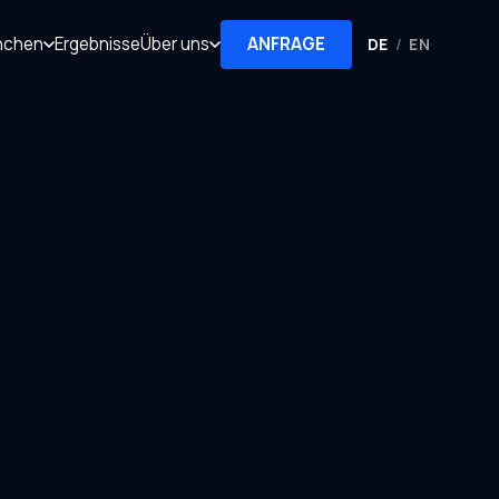
nchen
Ergebnisse
Über uns
ANFRAGE
DE
/
EN