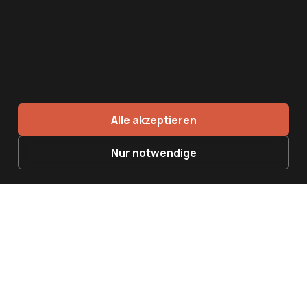
UNTERNEHMEN
Über uns
Ergebnisse
Blog
Alle akzeptieren
Buch
Nur notwendige
KONTAKT
Villach
(Hauptsitz)
Nikolaigasse 22, 9500 Villach
+43 (0) 4242 93081
office@nordsteg.at
Wien