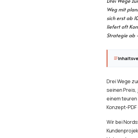
Drei Wege zur
Weg mit planb
sich erst ab 1
liefert oft K
Strategie ab 
Inhaltsv
Drei Wege zur
seinen Preis,
einem teuren
Konzept-PDF 
Wir bei Nords
Kundenprojekt