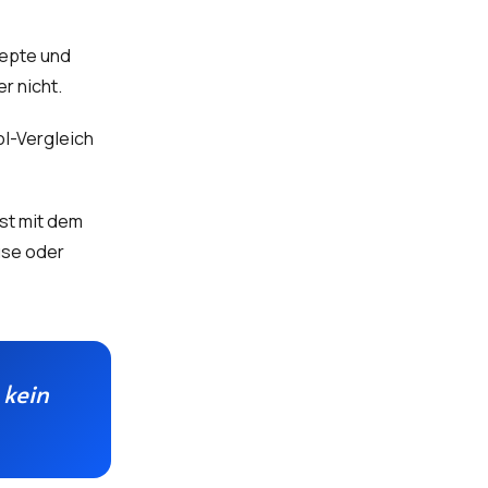
zepte und
r nicht.
ol-Vergleich
st mit dem
use oder
 kein