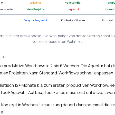
lle
teilweise
vollständig
analy
ungsbreite
viele Projekte
begrenzt
branch
Tempo + Pragmatik
Kontrolle + Wissen
Konzept +
ergleich der drei Modelle. Die Wahl hängt von der konkreten Konstell
von einer absoluten Wahrheit.
LUE
e produktive Workflows in 2 bis 6 Wochen. Die Agentur hat d
ielen Projekten, kann Standard-Workflows schnell anpassen.
istisch 12+ Monate bis zum ersten produktiven Workflow. Rec
 Tool-Auswahl, Aufbau, Test - alles muss erst entwickelt wer
:
Konzept in Wochen, Umsetzung dauert dann nochmal die In
e.