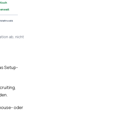
tisch
enweit
 Methodik
ation ab, nicht
as Setup-
ruiting,
den.
house- oder