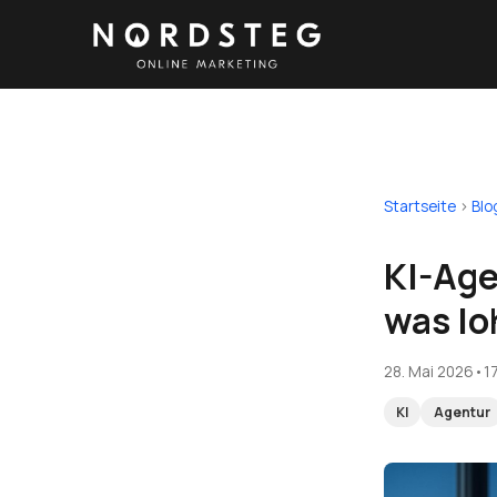
Startseite
›
Blo
KI-Age
was lo
28. Mai 2026
•
1
KI
Agentur