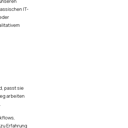
 unseren
lassischen IT-
jeder
alitativem
d, passt sie
teg arbeiten
.
kflows,
zu Erfahrung