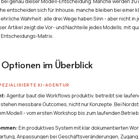
bei genau dieser Modell-Entscheidung. Manche werden zu
e entscheiden sich für Inhouse, manche bleiben bei einer k
ehrliche Wahrheit: alle drei Wege haben Sinn - aber nicht in 
ser Artikel zeigt die Vor- und Nachteile jedes Modells, mit qu
d Entscheidungs-Matrix.
i Optionen im Überblick
SPEZIALISIERTE KI-AGENTUR
ht:
Agentur baut die Workflows produktiv, betreibt sie laufen
g stehen messbare Outcomes, nicht nur Konzepte. Bei Nords
em Modell - vom ersten Workshop bis zum laufenden Betrieb
kommen:
Ein produktives System mit klar dokumentierten Wor
artung, Anpassungen bei Geschäftsveränderungen, Zugang 