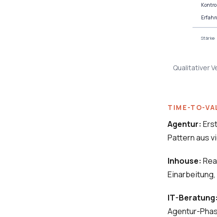
Kontro
Erfahr
Stärke
Qualitativer V
TIME-TO-VA
Agentur:
Erst
Pattern aus v
Inhouse:
Real
Einarbeitung,
IT-Beratung
Agentur-Phas