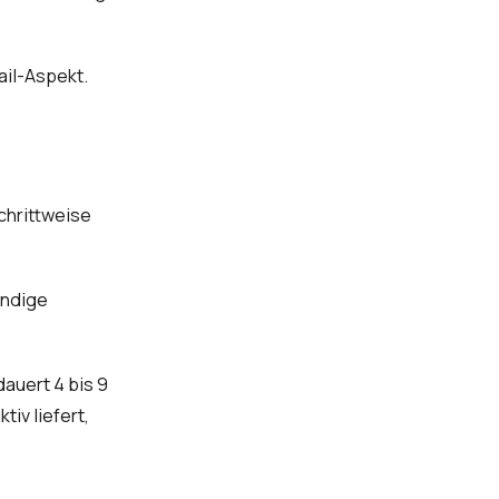
ail-Aspekt.
chrittweise
ändige
dauert 4 bis 9
iv liefert,