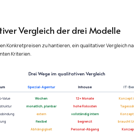
tiver Vergleich der drei Modelle
iven Konkretpreisen zu hantieren, ein qualitativer Vergleich n
nten Kriterien.
Drei Wege im qualitativen Vergleich
ium
Spezial-Agentur
Inhouse
IT-Be
o-Value
Wochen
12+ Monate
Konzept 
struktur
monatlich, planbar
hohe Fixkosten
Tagessä
nsbindung
extern
vollständig intern
Konzept
rung
flexibel
begrenzt
braucht 
Abhängigkeit
Personal-Abgang
Konzep