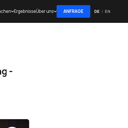
nchen
Ergebnisse
Über uns
ANFRAGE
DE
/
EN
g -