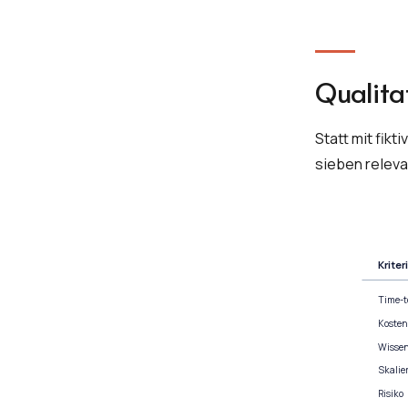
Qualita
Statt mit fikt
sieben releva
Kriter
Time-t
Kosten
Wisse
Skalie
Risiko