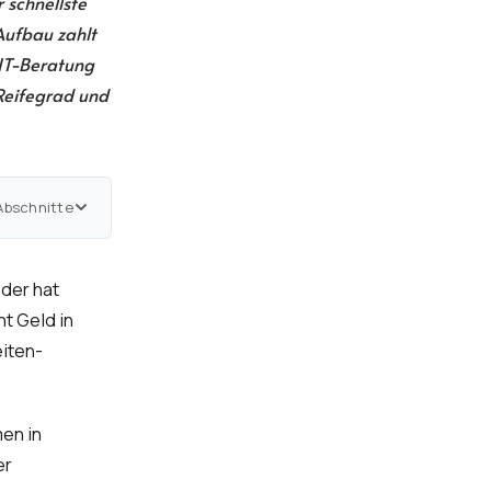
 schnellste
Aufbau zahlt
 IT-Beratung
 Reifegrad und
Abschnitte
der hat
t Geld in
iten-
en in
er