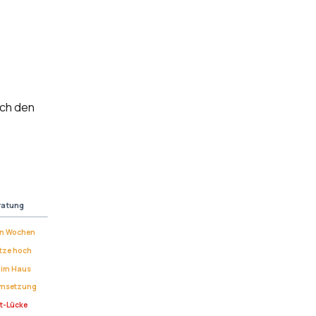
ach den
ratung
in Wochen
tze hoch
 im Haus
Umsetzung
t-Lücke